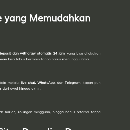
ive yang Memudahkan
deposit dan withdraw otomatis 24 jam
, yang bisa dilakukan
emain bisa fokus bermain tanpa harus menunggu lama.
ala melalui
live chat, WhatsApp, dan Telegram
, kapan pun
 dari awal hingga akhir.
 harian, rollingan mingguan, hingga bonus referral tanpa