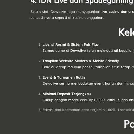
-0.50
HDP
0.50
1.05
Odds
-1.20
Selain slot, Dewalive juga menyuguhkan
live casino dan a
PLAY
sensasi nyata seperti di kasino sungguhan.
Manchest... vs Bournemo...
i
Kel
23/08 21:00PM
H
Manchester City
Lisensi Resmi & Sistem Fair Play
Semua game di Dewalive telah melewati uji keadila
W
Bournemouth AFC
Tampilan Website Modern & Mobile Friendly
-1.25
HDP
1.25
-1.05
Odds
-1.07
Baik di laptop maupun ponsel, tampilan situs tetap r
PLAY
Event & Turnamen Rutin
Dewalive sering mengadakan event harian dan minggu
Frosinon... vs Juventus
i
23/08 23:30PM
Minimal Deposit Terjangkau
Cukup dengan modal kecil Rp10.000, kamu sudah bis
H
Frosinone
Privasi dan keamanan data terjamin 100%, Transak
W
Juventus
Pa
1.25
HDP
-1.25
-1.28
Odds
1.13
PLAY