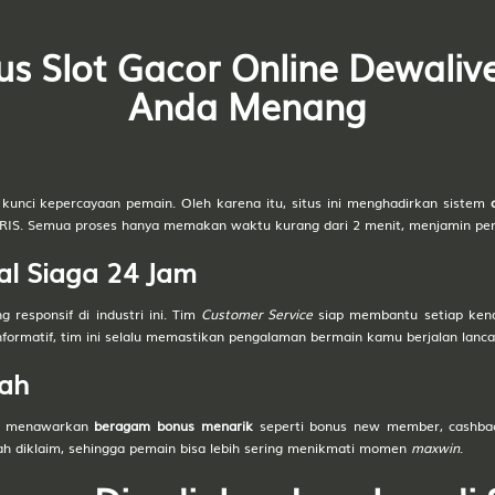
tus Slot Gacor Online Dewal
Anda Menang
nci kepercayaan pemain. Oleh karena itu, situs ini menghadirkan sistem
n QRIS. Semua proses hanya memakan waktu kurang dari 2 menit, menjamin p
al Siaga 24 Jam
 responsif di industri ini. Tim
Customer Service
siap membantu setiap kend
rmatif, tim ini selalu memastikan pengalaman bermain kamu berjalan lancar
pah
ive menawarkan
beragam bonus menarik
seperti bonus new member, cashback
h diklaim, sehingga pemain bisa lebih sering menikmati momen
maxwin
.