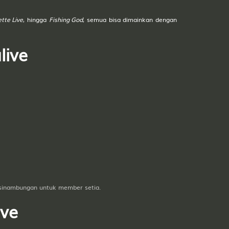
tte Live
, hingga
Fishing God
, semua bisa dimainkan dengan
live
esinambungan untuk member setia.
ive