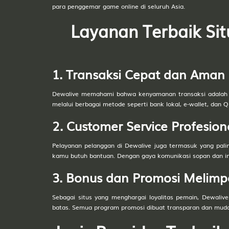
para penggemar game online di seluruh Asia.
H
Brentford
Layanan Terbaik Si
W
Tottenham Hotspur
0.00
HDP
0.00
-1.28
Odds
1.11
PLAY
1. Transaksi Cepat dan Aman
Racing S... vs Villarre...
i
16/08 22:00PM
Dewalive memahami bahwa kenyamanan transaksi adalah ku
melalui berbagai metode seperti bank lokal, e-wallet, da
H
Racing Santander
2. Customer Service Profesion
W
Villarreal
Pelayanan pelanggan di Dewalive juga termasuk yang paling
0.50
HDP
-0.50
-1.31
Odds
-1.13
kamu butuh bantuan. Dengan gaya komunikasi sopan dan info
PLAY
3. Bonus dan Promosi Melim
Parma Ca... vs Cagliari
i
23/08 01:45AM
Sebagai situs yang menghargai loyalitas pemain, Dewal
batas. Semua program promosi dibuat transparan dan muda
H
Parma Calcio