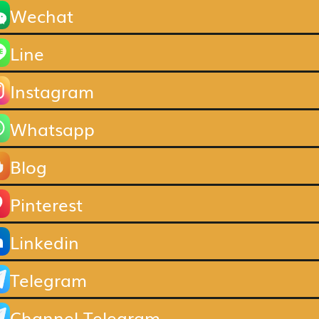
Wechat
Line
Instagram
Whatsapp
Blog
Pinterest
Linkedin
Telegram
Channel Telegram