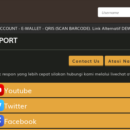
T - QRIS (SCAN BARCODE). Link Alternatif DEWALIVE : - https://p
PORT
Contact Us
Atas
 respon yang lebih cepat silakan hubungi kami melalui livechat at
Youtube
Twitter
Facebook