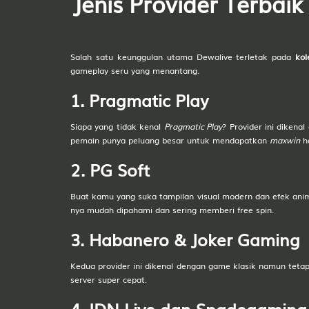
Jenis Provider Terbai
W
Cagliari
0.00
HDP
0.00
-1.16
Odds
1.02
Salah satu keunggulan utama Dewalive terletak pada
PLAY
kol
gameplay seru yang menantang.
Genoa vs Napoli
i
1. Pragmatic Play
23/08 01:45AM
H
Genoa
Siapa yang tidak kenal
Pragmatic Play
? Provider ini dikena
pemain punya peluang besar untuk mendapatkan
maxwin
ha
W
Napoli
2. PG Soft
0.75
HDP
-0.75
-1.28
Odds
1.11
Buat kamu yang suka tampilan visual modern dan efek ani
PLAY
nya mudah dipahami dan sering memberi free spin.
RCD Espa... vs Levante
i
3. Habanero & Joker Gaming
16/08 22:00PM
H
RCD Espanyol
Kedua provider ini dikenal dengan game klasik namun teta
server super cepat.
W
Levante
4. IDN Live dan Spadegaming