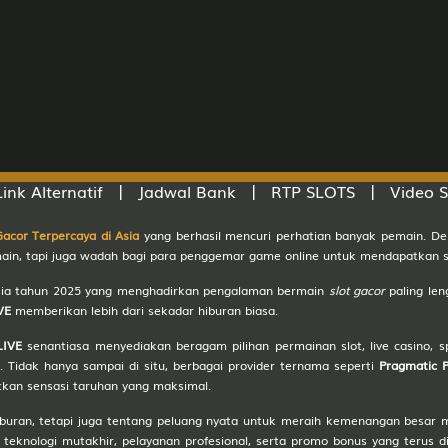
|
|
|
Link Alternatif
Jadwal Bank
RTP SLOTS
Video 
Gacor Terpercaya di Asia
yang berhasil mencuri perhatian banyak pemain. De
main, tapi juga wadah bagi para penggemar game online untuk mendapatkan 
i Asia tahun 2025 yang menghadirkan pengalaman bermain
slot gacor
paling len
VE
memberikan lebih dari sekadar hiburan biasa.
IVE
senantiasa menyediakan beragam pilihan permainan slot, live casino, 
 Tidak hanya sampai di situ, berbagai provider ternama seperti
Pragmatic P
tkan sensasi taruhan yang maksimal.
uran, tetapi juga tentang peluang nyata untuk meraih kemenangan besar me
 teknologi mutakhir, pelayanan profesional, serta promo bonus yang terus d