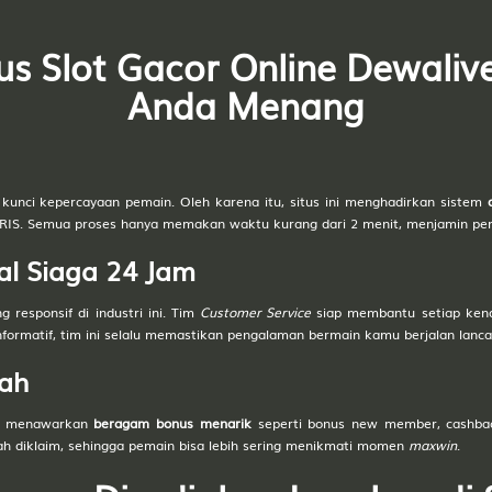
Putri Kipas Besi - Ikan Tenggiri - Garis Finish - Apokat,Alpukat - S
Sundari
tus Slot Gacor Online Dewal
Petani - Perkutut - Jalan Raya - Kunci - Pisau Cukur - Irawan
Anda Menang
Prajurit - Ikan Nus - Laut - Mangga - Minyak Angin - Citrayuda
Raksasa - Tokek - Kali Brantas - Sirsak - Lemari Es - Prahasta
Hidung Belang - Burung Jalak - Bayi - Kodak - Meja - Arjuna
nci kepercayaan pemain. Oleh karena itu, situs ini menghadirkan sistem
n QRIS. Semua proses hanya memakan waktu kurang dari 2 menit, menjamin p
Udang ketam
al Siaga 24 Jam
Langit
 responsif di industri ini. Tim
Customer Service
siap membantu setiap kend
Tanah
rmatif, tim ini selalu memastikan pengalaman bermain kamu berjalan lancar
Gula
pah
Obat
ive menawarkan
beragam bonus menarik
seperti bonus new member, cashback
Ahli Nujum
h diklaim, sehingga pemain bisa lebih sering menikmati momen
maxwin
.
Air Gripe