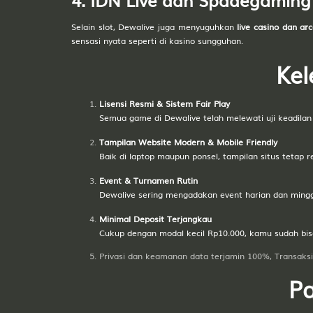
Manchest... vs Bournemo...
i
23/08 21:00PM
64
Selain slot, Dewalive juga menyuguhkan
live casino dan a
H
Manchester City
sensasi nyata seperti di kasino sungguhan.
65
W
Bournemouth AFC
Kel
66
-1.25
HDP
1.25
-1.05
Odds
-1.07
67
Lisensi Resmi & Sistem Fair Play
PLAY
Semua game di Dewalive telah melewati uji keadila
68
Tampilan Website Modern & Mobile Friendly
Frosinon... vs Juventus
69
i
23/08 23:30PM
Baik di laptop maupun ponsel, tampilan situs tetap r
70
H
Event & Turnamen Rutin
Frosinone
Dewalive sering mengadakan event harian dan minggu
71
W
Juventus
Minimal Deposit Terjangkau
72
1.25
HDP
-1.25
-1.28
Odds
1.13
Cukup dengan modal kecil Rp10.000, kamu sudah bis
73
Privasi dan keamanan data terjamin 100%, Transak
PLAY
74
Pa
Ipswich ... vs Sunderla...
i
22/08 22:00PM
75