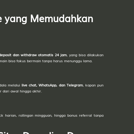
arung - Siti
2D
92 (95-47-62-97)
ive yang Memudahkan
2D
95 (92-01-65-51)
2D
96 (98-14-63-64)
2D
97 (00-42-11-92)
2D
99 (91-30-60-80)
deposit dan withdraw otomatis 24 jam
, yang bisa dilakukan
emain bisa fokus bermain tanpa harus menunggu lama.
3D
000
3D
001
ala melalui
live chat, WhatsApp, dan Telegram
, kapan pun
3D
002
 dari awal hingga akhir.
3D
004
3D
005
 harian, rollingan mingguan, hingga bonus referral tanpa
3D
490
3D
099