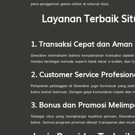
0.00
HDP
0.00
-1.28
Odds
1.11
para penggemar game online di seluruh Asia.
40
Layanan Terbaik Si
PLAY
41
Racing S... vs Villarre...
i
16/08 22:00PM
42
1. Transaksi Cepat dan Aman
H
Racing Santander
43
W
Villarreal
44
Dewalive memahami bahwa kenyamanan transaksi adalah ku
melalui berbagai metode seperti bank lokal, e-wallet, da
0.50
HDP
-0.50
-1.31
Odds
-1.13
45
2. Customer Service Profesion
PLAY
46
Pelayanan pelanggan di Dewalive juga termasuk yang paling
Parma Ca... vs Cagliari
47
i
23/08 01:45AM
kamu butuh bantuan. Dengan gaya komunikasi sopan dan info
48
3. Bonus dan Promosi Melim
H
Parma Calcio
49
W
Cagliari
Sebagai situs yang menghargai loyalitas pemain, Dewal
50
batas. Semua program promosi dibuat transparan dan muda
0.00
HDP
0.00
-1.16
Odds
1.02
51