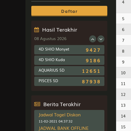
4
Hull Cit... vs Manchest...
i
22/08 19:30PM
Daftar
5
H
Hull City
Hasil Terakhir
W
Manchester United
6
08 Agustus 2026
1.25
HDP
-1.25
-1.12
Odds
-1.01
7
AQUARIUS 3D
7
1
0
PLAY
8
PISCES 3D
4
6
8
9
Sevilla vs Rayo Val...
i
16/08 22:00PM
AQUARIUS 4D
9
4
8
9
10
H
Sevilla
PISCES 4D
1
0
0
2
11
W
Rayo Vallecano
12
-0.25
HDP
0.25
1.07
Odds
-1.05
Berita Terakhir
13
PLAY
Jadwal Togel Diskon
14
11-02-2021 04:37:32
Celta Vi... vs Osasuna
i
16/08 22:00PM
15
JADWAL BANK OFFLINE