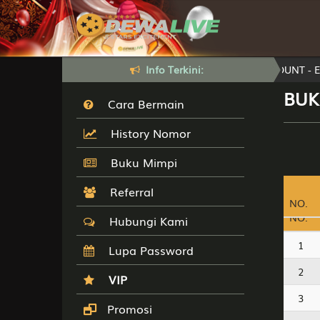
PLAY
Nottingh... vs Leeds Un...
i
22/08 22:00PM
 Terbaru, Deposit Via : - VIRTUAL ACCOUNT - E-WALLET - QRIS (SC
Info Terkini:
H
Nottingham Forest
BUK
W
Leeds United
Cara Bermain
0.25
HDP
-0.25
1.00
Odds
-1.13
History Nomor
PLAY
Buku Mimpi
Udinese vs Como
i
Referral
22/08 23:30PM
NO.
NO.
Hubungi Kami
H
Udinese
1
W
Como
Lupa Password
0.50
HDP
-0.50
1.01
Odds
-1.14
2
VIP
3
PLAY
Promosi