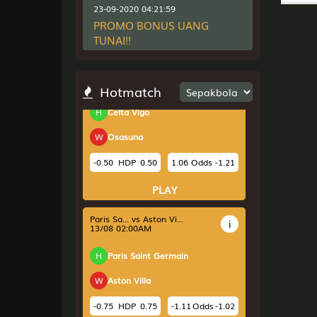
23-09-2020 04:21:59
H
Celta Vigo
16
PROMO BONUS UANG
TUNAI!!
W
Osasuna
17
10-09-2019 17:02:45
-0.50
HDP
0.50
1.06
Odds
-1.21
18
Hotmatch
PLAY
19
20
Paris Sa... vs Aston Vi...
i
13/08 02:00AM
21
H
Paris Saint Germain
22
W
Aston Villa
23
-0.75
HDP
0.75
-1.11
Odds
-1.02
24
PLAY
25
Bayern M... vs VfB Stut...
i
29/08 01:30AM
26
H
Bayern Munchen
27