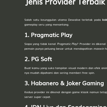
Jenis Provider Terbai
PLAY
52
Genoa vs Napoli
i
23/08 01:45AM
53
Salah satu keunggulan utama Dewalive terletak pada
kol
H
Genoa
gameplay seru yang menantang.
54
W
Napoli
1. Pragmatic Play
55
0.75
HDP
-0.75
-1.28
Odds
1.11
56
Siapa yang tidak kenal
Pragmatic Play
? Provider ini dikena
pemain punya peluang besar untuk mendapatkan
maxwin
ha
PLAY
57
2. PG Soft
RCD Espa... vs Levante
58
i
16/08 22:00PM
Buat kamu yang suka tampilan visual modern dan efek ani
59
H
RCD Espanyol
nya mudah dipahami dan sering memberi free spin.
60
W
Levante
3. Habanero & Joker Gaming
61
-0.50
HDP
0.50
1.05
Odds
-1.20
Kedua provider ini dikenal dengan game klasik namun teta
62
server super cepat.
PLAY
63
4. IDN Live dan Spadegaming