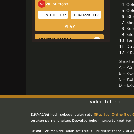
Col
Benfica vs Academic...
Col
i
10/08 02:30AM
50-
Shi
H
Benfica
Kem
Sil
W
Academico Viseu
Ten
Das
-2.50
HDP
2.50
1.07
Odds
-1.21
2 K
PLAY
Struktu
A = AS
Everton vs Crystal ...
i
B = KO
22/08 22:00PM
C = KE
D = EK
H
Everton
W
Crystal Palace
|
Video Tutorial
-0.50
HDP
0.50
1.16
Odds
-1.35
DEWALIVE
hadir sebagai salah satu
Situs Judi Online Slot 
PLAY
taruhan paling lengkap, Dewalive bukan hanya tempat ber
DEWALIVE
menjadi salah satu situs judi online terbaik d
Brentfor... vs Tottenha...
i