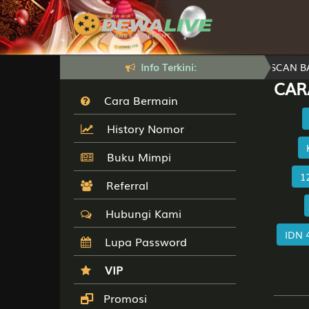
H
Udinese
W
Como
0.50
HDP
-0.50
1.01
Odds
-1.14
- VIRTUAL ACCOUNT - E-WALLET - QRIS (SCAN BARCODE). Link Altern
Info Terkini:
PLAY
CAR
Cara Bermain
Hull Cit... vs Manchest...
i
22/08 19:30PM
History Nomor
H
Hull City
Buku Mimpi
W
Manchester United
1
Referral
1.25
HDP
-1.25
-1.12
Odds
-1.01
Hubungi Kami
PLAY
IDN 
Lupa Password
Sevilla vs Rayo Val...
i
16/08 22:00PM
VIP
H
Sevilla
Promosi