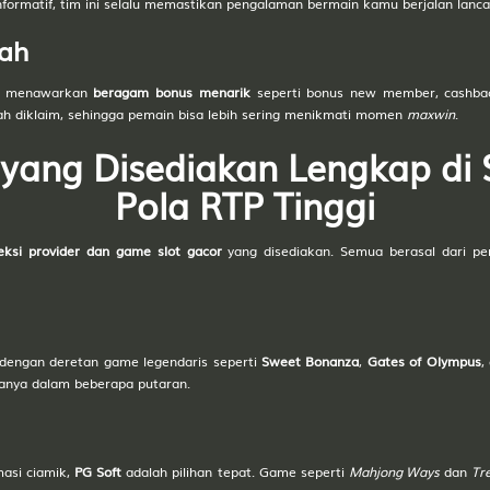
rmatif, tim ini selalu memastikan pengalaman bermain kamu berjalan lancar
pah
ive menawarkan
beragam bonus menarik
seperti bonus new member, cashback
h diklaim, sehingga pemain bisa lebih sering menikmati momen
maxwin
.
k yang Disediakan Lengkap di
Pola RTP Tinggi
eksi provider dan game slot gacor
yang disediakan. Semua berasal dari pe
l dengan deretan game legendaris seperti
Sweet Bonanza
,
Gates of Olympus
,
nya dalam beberapa putaran.
masi ciamik,
PG Soft
adalah pilihan tepat. Game seperti
Mahjong Ways
dan
Tr