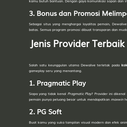
H
Racing Santander
kamu butuh bantuan. Dengan gaya komunikasi sopan dan info
W
Villarreal
3. Bonus dan Promosi Melim
0.50
HDP
-0.50
-1.31
Odds
-1.13
Sebagai situs yang menghargai loyalitas pemain, Dewal
batas. Semua program promosi dibuat transparan dan muda
PLAY
Jenis Provider Terbai
Parma Ca... vs Cagliari
i
23/08 01:45AM
H
Parma Calcio
Salah satu keunggulan utama Dewalive terletak pada
kol
W
Cagliari
gameplay seru yang menantang.
0.00
HDP
0.00
-1.16
Odds
1.02
1. Pragmatic Play
PLAY
Siapa yang tidak kenal
Pragmatic Play
? Provider ini dikena
pemain punya peluang besar untuk mendapatkan
maxwin
ha
Genoa vs Napoli
i
23/08 01:45AM
2. PG Soft
H
Genoa
Buat kamu yang suka tampilan visual modern dan efek ani
W
Napoli