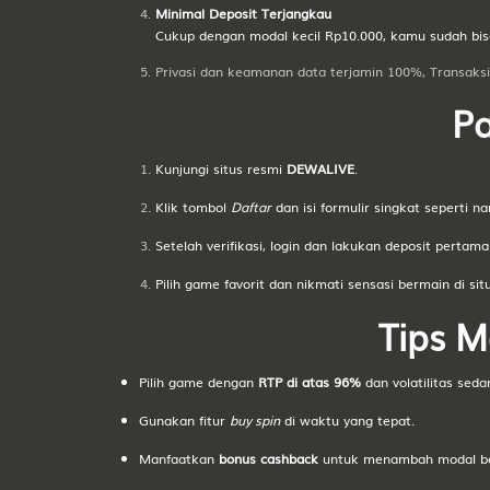
Minimal Deposit Terjangkau
PLAY
Cukup dengan modal kecil Rp10.000, kamu sudah bis
Privasi dan keamanan data terjamin 100%, Transak
Moreiren... vs Sporting...
i
10/08 02:30AM
Promo
Pa
PROMO SBO SPORT
H
Kunjungi situs resmi
Moreirense
DEWALIVE
.
W
Klik tombol
Sporting Braga
Daftar
dan isi formulir singkat seperti 
Setelah verifikasi, login dan lakukan deposit pertam
0.75
HDP
-0.75
-1.01
Odds
-1.11
Pilih game favorit dan nikmati sensasi bermain di situ
PLAY
Tips M
RCD Espa... vs Levante
i
16/08 22:00PM
Pilih game dengan
RTP di atas 96%
dan volatilitas seda
H
RCD Espanyol
Gunakan fitur
buy spin
di waktu yang tepat.
W
Levante
Manfaatkan
bonus cashback
untuk menambah modal b
-0.50
HDP
0.50
1.05
Odds
-1.20