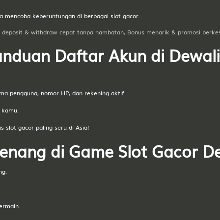
a mencoba keberuntungan di berbagai slot gacor.
si deposit & withdraw cepat tanpa hambatan, Bonus menarik & promosi berk
nduan Daftar Akun di Dewal
nama pengguna, nomor HP, dan rekening aktif.
a kamu.
s slot gacor paling seru di Asia!
enang di Game Slot Gacor D
ng.
ermain.