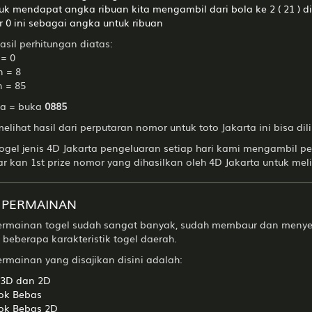
uk mendapat angka ribuan kita mengambil dari bola ke 2 ( 21 ) dit
r 0 ini sebagai angka untuk ribuan
sil perhitungan diatas:
 = 0
n = 8
n = 85
ya = buka
0885
elihat hasil dari perputaran nomor untuk toto Jakarta ini bisa dil
togel jenis 4D Jakarta pengeluaran setiap hari kami mengambil
r kan 1st prize nomor yang dihasilkan oleh 4D Jakarta untuk melih
PERMAINAN
permainan togel sudah sangat banyak, sudah membaur dan menyes
 beberapa karakteristik togel daerah.
ermainan yang disajikan disini adalah:
 3D dan 2D
ok Bebas
ok Bebas 2D