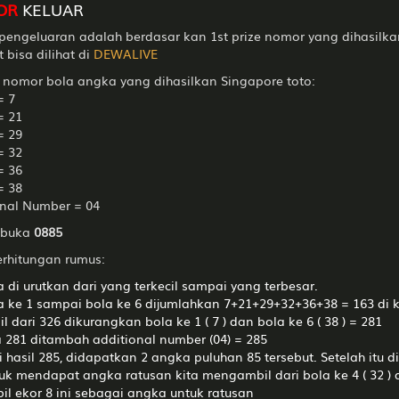
OR
KELUAR
engeluaran adalah berdasar kan 1st prize nomor yang dihasilka
t bisa dilihat di
DEWALIVE
 nomor bola angka yang dihasilkan Singapore toto:
= 7
= 21
= 29
= 32
= 36
= 38
onal Number = 04
 buka
0885
erhitungan rumus:
a di urutkan dari yang terkecil sampai yang terbesar.
a ke 1 sampai bola ke 6 dijumlahkan 7+21+29+32+36+38 = 163 di k
il dari 326 dikurangkan bola ke 1 ( 7 ) dan bola ke 6 ( 38 ) = 281
a 281 ditambah additional number (04) = 285
i hasil 285, didapatkan 2 angka puluhan 85 tersebut. Setelah itu 
uk mendapat angka ratusan kita mengambil dari bola ke 4 ( 32 ) di
il ekor 8 ini sebagai angka untuk ratusan