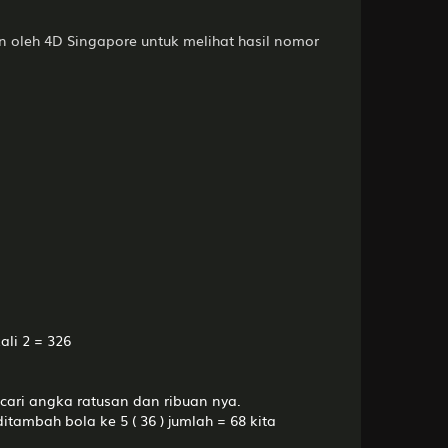
n oleh 4D Singapore untuk melihat hasil nomor
ali 2 = 326
dicari angka ratusan dan ribuan nya.
tambah bola ke 5 ( 36 ) jumlah = 68 kita